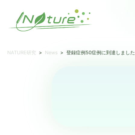
NATURE研究
>
News
>
登録症例50症例に到達しまし